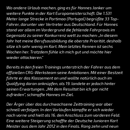
Wo andere Urlaub machen, ging es für Hannes Janker um
weitere Punkte in der Kart Europameisterschaft. Die 1.531
Meter lange Strecke in Portimao (Portugal) begrüßte 33 Top-
Fahrer, darunter vier Vertreter aus Deutschland. Für Hannes
stand vor allem im Vordergrund die fehlende Fahrpraxis im
Gegensatz zu seiner Konkurrenz wett zu machen: „In diesem
Jahr hat meine Berufsausbildung die oberste Priorität, deshalb
sitze ich sehr wenig im Kart. Mein letztes Rennen ist sechs
Wochen her. Trotzdem fühle ich mich gut und möchte hier
wieder attackieren.“
Bereits in den freien Trainings unterstrich der Fahrer aus dem
offiziellen CRG-Werksteam seine Ambitionen. Mit einer Bestzeit
führte er das Klassement an und wollte natürlich auch im
Qualifying daran anknüpfen, als 19. landete er jedoch hinter
seinen Erwartungen. „Mit dem Resultat bin ich gar nicht
zufrieden“, schimpfte Hannes im Ziel.
Der Ärger über das durchwachsene Zeittraining war aber
schnell verfolgen. In den Vorläufen kämpfte er sich wieder
nach vorne und hielt als 16. den Anschluss zum vorderen Feld.
Eine weitere Steigerung schaffte der Deutsche Junioren Kart
Meister aus dem Jahr 2012 in den Finals. Rang zehn und neun