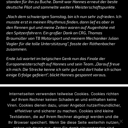
standen für ihn zu Buche. Damit war Hannes erneut der beste
deutsche Pilot und sammelte weitere Meisterschaftspunkte.
„Nach dem schwierigen Samstag, bin ich nun sehr zufrieden. Ich
musste erst in meinen Rhythmus finden, dann lief es aber in
den Rennen gut und meine Zeiten waren auf Augenhöhe mit
den Spitzenfahrern. Ein großer Dank an CRG, Thomas
Braumüller von TB Motorsport und meinem Mechaniker Julian
Vogler für die tolle Unterstützung“, fasste der Röthenbacher
zusammen.
Ende Juli wartet im belgischen Genk nun das Finale der
Europameisterschaft auf Hannes und sein Team. „Darauf freue
ich mich. Die Strecke kenne ich sehr gut und dort habe ich schon
einige Erfolge gefeiert“, blickt Hannes gespannt voraus.
STARTSEITE
IMPRESSUM
DATENSCHUTZERKLÄRUNG
KONTAKT
Internetseiten verwenden teilweise Cookies. Cookies richten
auf Ihrem Rechner keinen Schaden an und enthalten keine
Viren. Cookies dienen dazu, unser Angebot nutzerfreundlicher,
effektiver und sicherer zu machen. Cookies sind kleine
Textdateien, die auf Ihrem Rechner abgelegt werden und die
Ihr Browser speichert. Wenn Sie diese Seite weiterhin nutzen,
© hannes-janker.de – Verantwortlich für den Inhalt siehe
Impressum
.